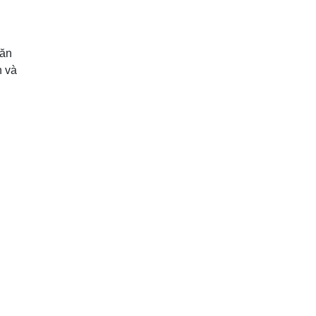
hăn
n và