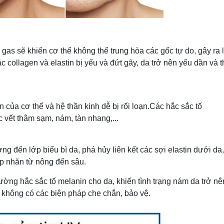
as sẽ khiến cơ thể không thể trung hòa các gốc tự do, gây ra 
collagen và elastin bị yếu và đứt gãy, da trở nên yếu dần và t
của cơ thể và hệ thần kinh dễ bị rối loạn.Các hắc sắc tố
 vết thâm sạm, nám, tàn nhang,...
ng đến lớp biểu bì da, phá hủy liên kết các sợi elastin dưới da,
p nhăn từ nông đến sâu.
ường hắc sắc tố melanin cho da, khiến tình trạng nám da trở nê
 không có các biện pháp che chắn, bảo vệ.