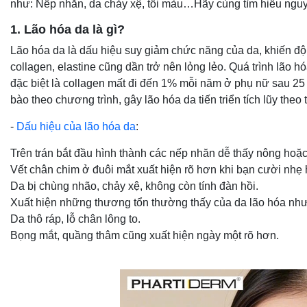
như: Nếp nhăn, da chảy xệ, tối màu…Hãy cùng tìm hiểu nguy
1. Lão hóa da là gì?
Lão hóa da là dấu hiệu suy giảm chức năng của da, khiến độ 
collagen, elastine cũng dần trở nên lỏng lẻo. Quá trình lão h
đặc biệt là collagen mất đi đến 1% mỗi năm ở phụ nữ sau 25 t
bào theo chương trình, gây lão hóa da tiến triển tích lũy theo 
-
Dấu hiệu của lão hóa da
:
Trên trán bắt đầu hình thành các nếp nhăn dễ thấy nông hoặ
Vết chân chim ở đuôi mắt xuất hiện rõ hơn khi bạn cười nhẹ
Da bị chùng nhão, chảy xệ, không còn tính đàn hồi.
Xuất hiện những thương tổn thường thấy của da lão hóa như
Da thô ráp, lỗ chân lông to.
Bọng mắt, quầng thâm cũng xuất hiện ngày một rõ hơn.