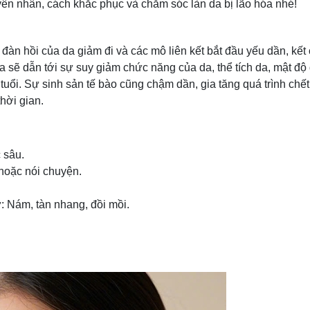
ên nhân, cách khắc phục và chăm sóc làn da bị lão hóa nhé!
đàn hồi của da giảm đi và các mô liên kết bắt đầu yếu dần, kết
óa sẽ dẫn tới sự suy giảm chức năng của da, thể tích da, mật độ 
uổi. Sự sinh sản tế bào cũng chậm dần, gia tăng quá trình chết
thời gian.
c sâu.
 hoặc nói chuyện.
: Nám, tàn nhang, đồi mồi.