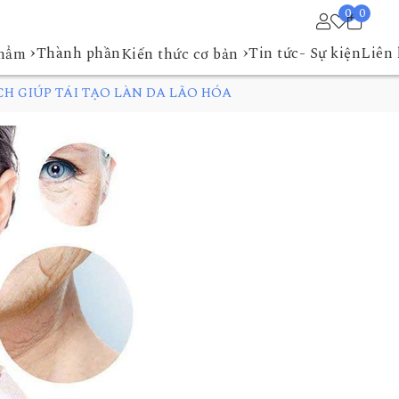
0
0
›
›
Thành phần
Tin tức- Sự kiện
Liên 
phẩm
Kiến thức cơ bản
H GIÚP TÁI TẠO LÀN DA LÃO HÓA