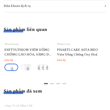
Điều khoản dịch vụ
Sản phẩm liên quan
PhartiDerm
PhartiCare
ESETYLTHION VIÊN UỐNG
PHARTI CARE ASTA NEO
CHỐNG LÃO HÓA, SÁNG DA
Viên Uống Chống Oxy Hoá
- DƯỠNG ẨM (USA )
Liên hệ
Liên hệ
Sản phẩm đã xem
Công Ty Cổ Phần CPR