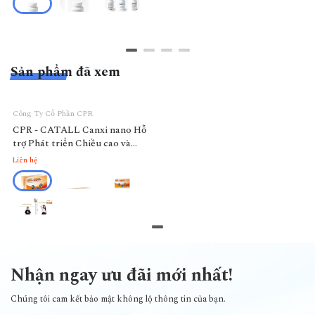
Sản phẩm đã xem
Công Ty Cổ Phần CPR
CPR - CATALL Canxi nano Hỗ
trợ Phát triển Chiều cao và
Thiếu hụt canxi ở Trẻ em và
Liên hệ
Người lớn
Nhận ngay ưu đãi mới nhất!
Chúng tôi cam kết bảo mật không lộ thông tin của bạn.