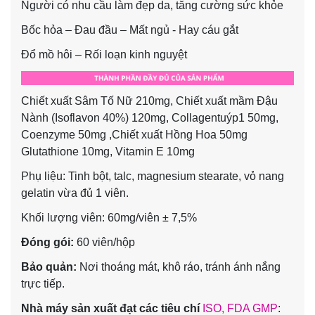
Người có nhu cầu làm đẹp da, tăng cường sức khỏe
Bốc hỏa – Đau đầu – Mất ngủ - Hay cáu gắt
Đổ mồ hôi – Rối loạn kinh nguyệt
Chiết xuất Sâm Tố Nữ 210mg, Chiết xuất mầm Đậu
Nành (Isoflavon 40%) 120mg, Collagentuýp1 50mg,
Coenzyme 50mg ,Chiết xuất Hồng Hoa 50mg
Glutathione 10mg, Vitamin E 10mg
Phụ liệu: Tinh bột, talc, magnesium stearate, vỏ nang
gelatin vừa đủ 1 viên.
Khối lượng viên: 60mg/viên ± 7,5%
Đóng gói:
60 viên/hộp
Bảo quản:
Nơi thoáng mát, khô ráo, tránh ánh nắng
trực tiếp.
Nhà máy sản xuất đạt các tiêu chí
ISO, FDA GMP
: