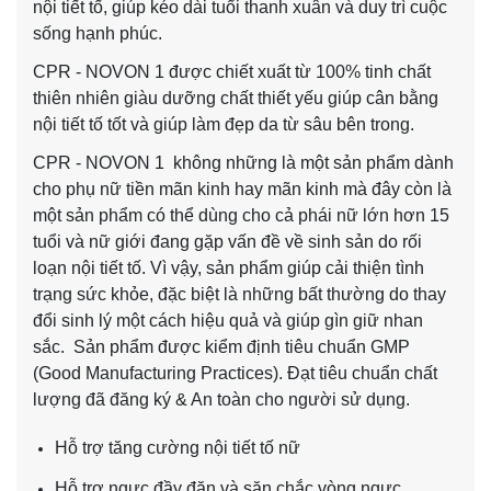
nội tiết tố, giúp kéo dài tuổi thanh xuân và duy trì cuộc
sống hạnh phúc.
CPR - NOVON 1
được chiết xuất từ 100% tinh chất
thiên nhiên giàu dưỡng chất thiết yếu giúp cân bằng
nội tiết tố tốt và giúp làm đẹp da từ sâu bên trong.
CPR - NOVON 1 không những là một sản phẩm dành
cho phụ nữ tiền mãn kinh hay mãn kinh mà đây còn là
một sản phẩm có thể dùng cho cả phái nữ lớn hơn 15
tuổi và nữ giới đang gặp vấn đề về sinh sản do rối
loạn nội tiết tố. Vì vậy, sản phẩm giúp cải thiện tình
trạng sức khỏe, đặc biệt là những bất thường do thay
đổi sinh lý một cách hiệu quả và giúp gìn giữ nhan
sắc. Sản phẩm được kiểm định tiêu chuẩn GMP
(Good Manufacturing Practices). Đạt tiêu chuẩn chất
lượng đã đăng ký & An toàn cho người sử dụng.
Hỗ trợ tăng cường nội tiết tố nữ
Hỗ trợ ngực đầy đặn và săn chắc vòng ngực