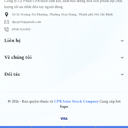
Công ty Cổ Phần CPR luôn cam kết, đảm bảo mang đến sản phẩm đạt chất
lượng tối ưu nhất đến tay người dùng.
30-32 Hoàng Dư Khương, Phường Hoà Hưng, Thành phố Hồ Chí Minh
dpcpr32@gmail.com
0938 324 832
Liên hệ
Về chúng tôi
Đối tác
© 2026 - Bản quyền thuộc về
CPR Joint Stock Company
Cung cấp bởi
Sapo