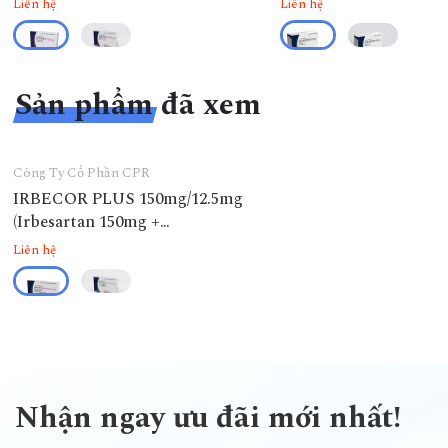
Liên hệ
Liên hệ
Sản phẩm đã xem
Công Ty Cổ Phần CPR
IRBECOR PLUS 150mg/12.5mg
(Irbesartan 150mg +
Hydroclorothiazid 12.5mg)
Liên hệ
Nhận ngay ưu đãi mới nhất!