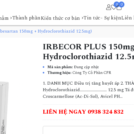
0
0
›
›
Thành phần
Tin tức- Sự kiện
Liên 
phẩm
Kiến thức cơ bản
esartan 150mg + Hydroclorothiazid 12.5mg)
IRBECOR PLUS 150mg/1
Hydroclorothiazid 12.5
Mã sản phẩm:
Đang cập nhật
Thương hiệu:
Công Ty Cổ Phần CPR
1. DANH MỤC Điều trị tăng huyết áp 2.
Hydroclorothiazid………………………... 12.5 mg Tá đ
Croscarmellose (Ac-Di-Sol), Avicel PH...
LIÊN HỆ NGAY 0938 324 832