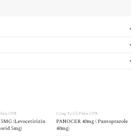
Phần CPR
Công Ty Cổ Phần CPR
5MG (Levocetirizin
PANOCER 40mg ( Pantoprazole
orid 5mg)
40mg)