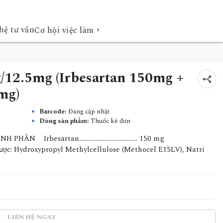
›
hệ tư vấn
Cơ hội việc làm
2.5mg (Irbesartan 150mg +
mg)
Barcode:
Đang cập nhật
Dòng sản phẩm:
Thuốc kê đơn
 THÀNH PHẦN Irbesartan………………………………… 150 mg
ược: Hydroxypropyl Methylcellulose (Methocel E15LV), Natri
LIÊN HỆ NGAY