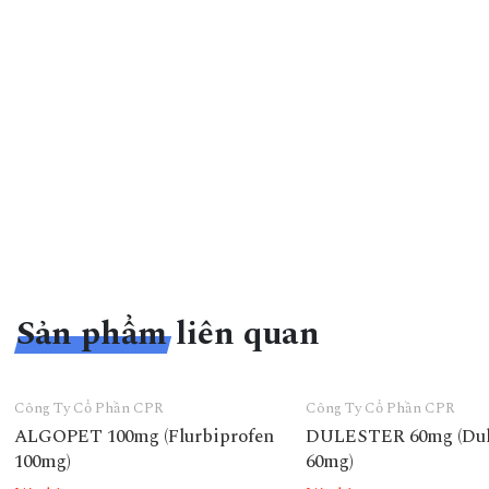
Sản phẩm liên quan
Công Ty Cổ Phần CPR
Công Ty Cổ Phần CPR
ALGOPET 100mg (Flurbiprofen
DULESTER 60mg (Dul
100mg)
60mg)