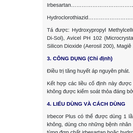
Irbesartan………………………………
Hydroclorothiazid……………………….
Tá được: Hydroxypropyl Methylcell
Di-Sol), Avicel PH 102 (Microcrystal
Silicon Dioxide (Aerosil 200), Magi
3. CÔNG DỤNG (Chỉ định)
Điều trị tăng huyết áp nguyên phát.
Kết hợp các liều cố định này được
không được kiểm soát thỏa đáng bởi 
4. LIỂU DÙNG VÀ CÁCH DÙNG
Irbecor Plus có thể được dùng 1 l
không, dùng cho những bệnh nhân 
từng đơn chất irbesartan hoặc hydro