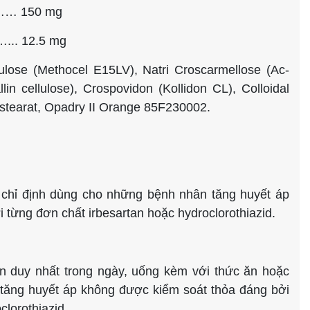
… 150 mg
.. 12.5 mg
ulose (Methocel E15LV), Natri Croscarmellose (Ac-
lin cellulose), Crospovidon (Kollidon CL), Colloidal
ê stearat, Opadry II Orange 85F230002.
 chỉ định dùng cho những bệnh nhân tăng huyết áp
từng đơn chất irbesartan hoặc hydroclorothiazid.
ần duy nhất trong ngày, uống kèm với thức ăn hoặc
tăng huyết áp không được kiểm soát thỏa đáng bởi
clorothiazid.